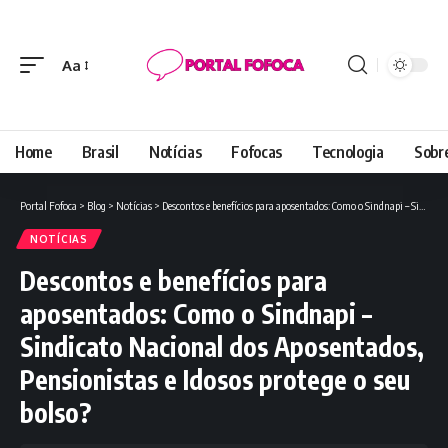
Aa
Font
Resizer
Home
Brasil
Notícias
Fofocas
Tecnologia
Sobr
Portal Fofoca
>
Blog
>
Notícias
>
Descontos e benefícios para aposentados: Como o Sindnapi – Sindicato Nacional dos Aposentados, Pensionistas e Idosos protege o seu bolso?
NOTÍCIAS
Descontos e benefícios para
aposentados: Como o Sindnapi –
Sindicato Nacional dos Aposentados,
Pensionistas e Idosos protege o seu
bolso?