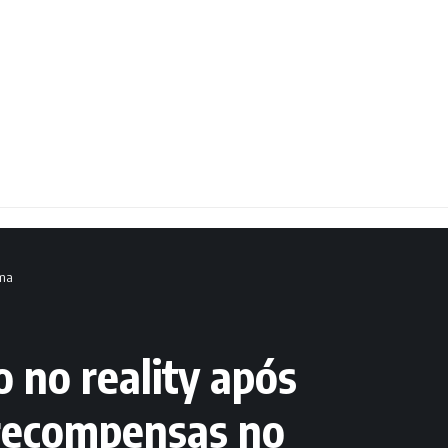
ama
 no reality após
 recompensas no