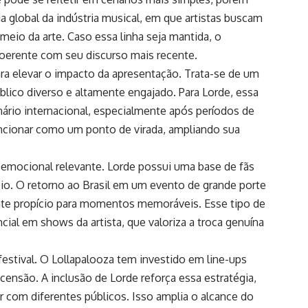
 global da indústria musical, em que artistas buscam
meio da arte. Caso essa linha seja mantida, o
coerente com seu discurso mais recente.
ara elevar o impacto da apresentação. Trata-se de um
lico diverso e altamente engajado. Para Lorde, essa
ário internacional, especialmente após períodos de
ncionar como um ponto de virada, ampliando sua
r emocional relevante. Lorde possui uma base de fãs
ício. O retorno ao Brasil em um evento de grande porte
ente propício para momentos memoráveis. Esse tipo de
al em shows da artista, que valoriza a troca genuína
festival. O Lollapalooza tem investido em line-ups
ensão. A inclusão de Lorde reforça essa estratégia,
 com diferentes públicos. Isso amplia o alcance do