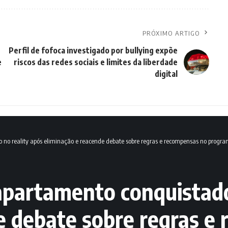
PRÓXIMO ARTIGO
Perfil de fofoca investigado por bullying expõe
e
riscos das redes sociais e limites da liberdade
digital
 no reality após eliminação e reacende debate sobre regras e recompensas no progr
partamento conquistado
e debate sobre regras e