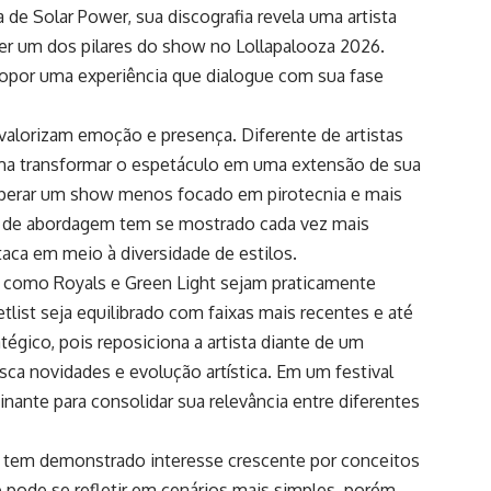
de Solar Power, sua discografia revela uma artista
 ser um dos pilares do show no Lollapalooza 2026.
propor uma experiência que dialogue com sua fase
valorizam emoção e presença. Diferente de artistas
uma transformar o espetáculo em uma extensão de sua
 esperar um show menos focado em pirotecnia e mais
po de abordagem tem se mostrado cada vez mais
taca em meio à diversidade de estilos.
s como Royals e Green Light sejam praticamente
tlist seja equilibrado com faixas mais recentes e até
égico, pois reposiciona a artista diante de um
ca novidades e evolução artística. Em um festival
nante para consolidar sua relevância entre diferentes
 tem demonstrado interesse crescente por conceitos
e pode se refletir em cenários mais simples, porém