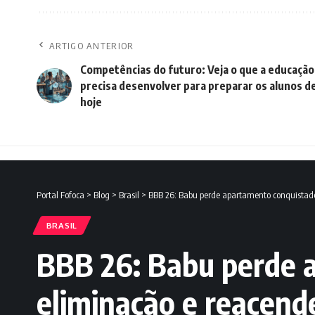
ARTIGO ANTERIOR
Competências do futuro: Veja o que a educação
precisa desenvolver para preparar os alunos d
hoje
Portal Fofoca
>
Blog
>
Brasil
>
BBB 26: Babu perde apartamento conquistado
BRASIL
BBB 26: Babu perde a
eliminação e reacend