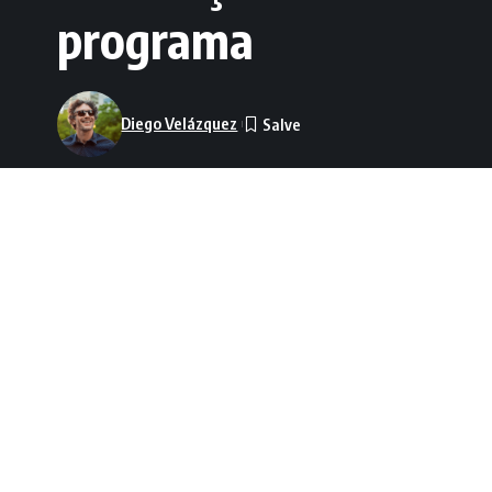
programa
Diego Velázquez
O Big Brother Brasil 26 voltou a gerar repercussão
reality show diariamente. Desta vez, o assunto en
conquistado durante o programa após ser eliminad
questionamentos entre fãs do programa e trouxe à 
premiações dentro do reality. Neste artigo, você 
dinâmicas de prêmios no BBB e por que situações 
público.
O Big Brother Brasil sempre foi conhecido por ofer