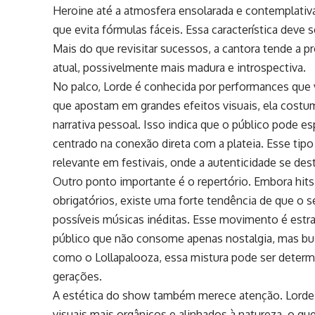
Heroine até a atmosfera ensolarada e contemplativa 
que evita fórmulas fáceis. Essa característica deve
Mais do que revisitar sucessos, a cantora tende a 
atual, possivelmente mais madura e introspectiva.
No palco, Lorde é conhecida por performances que 
que apostam em grandes efeitos visuais, ela cost
narrativa pessoal. Isso indica que o público pode
centrado na conexão direta com a plateia. Esse ti
relevante em festivais, onde a autenticidade se des
Outro ponto importante é o repertório. Embora hit
obrigatórios, existe uma forte tendência de que o se
possíveis músicas inéditas. Esse movimento é estrat
público que não consome apenas nostalgia, mas bus
como o Lollapalooza, essa mistura pode ser determi
gerações.
A estética do show também merece atenção. Lorde
visuais mais orgânicos e alinhados à natureza, o qu