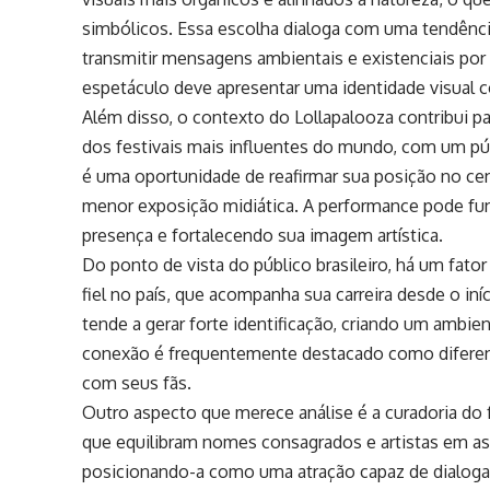
simbólicos. Essa escolha dialoga com uma tendência
transmitir mensagens ambientais e existenciais por 
espetáculo deve apresentar uma identidade visual 
Além disso, o contexto do Lollapalooza contribui p
dos festivais mais influentes do mundo, com um púb
é uma oportunidade de reafirmar sua posição no cen
menor exposição midiática. A performance pode fu
presença e fortalecendo sua imagem artística.
Do ponto de vista do público brasileiro, há um fato
fiel no país, que acompanha sua carreira desde o in
tende a gerar forte identificação, criando um ambi
conexão é frequentemente destacado como diferenci
com seus fãs.
Outro aspecto que merece análise é a curadoria do 
que equilibram nomes consagrados e artistas em asc
posicionando-a como uma atração capaz de dialogar