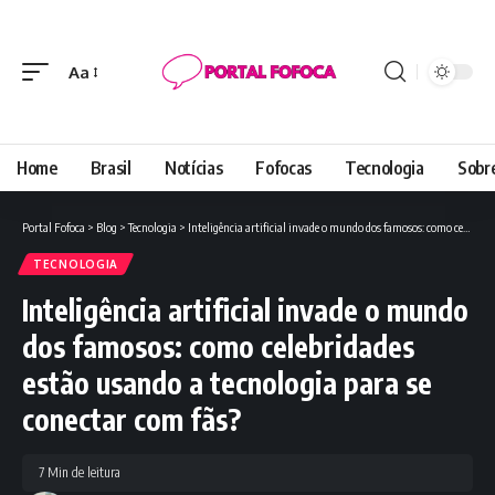
Aa
Font
Resizer
Home
Brasil
Notícias
Fofocas
Tecnologia
Sobr
Portal Fofoca
>
Blog
>
Tecnologia
>
Inteligência artificial invade o mundo dos famosos: como celebridades estão usando a tecnologia para se conectar com fãs?
TECNOLOGIA
Inteligência artificial invade o mundo
dos famosos: como celebridades
estão usando a tecnologia para se
conectar com fãs?
7 Min de leitura