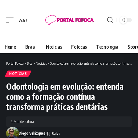
Aa
Font
Resizer
Home
Brasil
Notícias
Fofocas
Tecnologia
Sobr
Portal Fofoca
>
Blog
>
Notícias
>
Odontologia em evolução: entenda como a formação contínua transforma práticas dentárias
NOTÍCIAS
Odontologia em evolução: entenda
como a formação contínua
transforma práticas dentárias
4 Min de leitura
Diego Velázquez