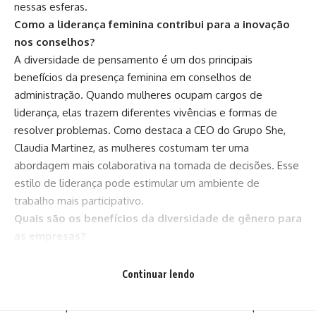
nessas esferas.
Como a liderança feminina contribui para a inovação
nos conselhos?
A diversidade de pensamento é um dos principais
benefícios da presença feminina em conselhos de
administração. Quando mulheres ocupam cargos de
liderança, elas trazem diferentes vivências e formas de
resolver problemas. Como destaca a CEO do Grupo She,
Claudia Martinez, as mulheres costumam ter uma
abordagem mais colaborativa na tomada de decisões. Esse
estilo de liderança pode estimular um ambiente de
trabalho mais participativo.
Quais são os benefícios da diversidade de gênero para
as empresas?
Empresas com conselhos de administração mais diversos
em termos de gênero tendem a ter um desempenho
Continuar lendo
financeiro superior. Isso acontece porque a diversidade de
ideias e experiências leva a uma análise mais completa dos