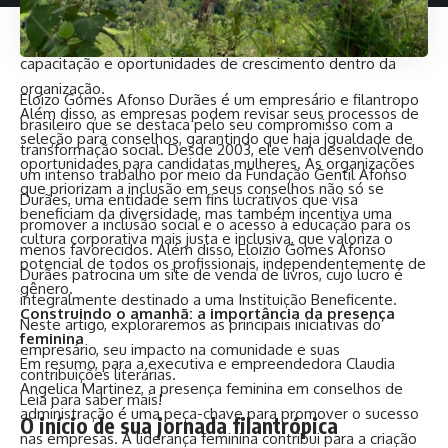
Claudia Martinez, que lida com grandes desafios do mundo
corporativo, isso inclui a criação de redes de mentoria,
capacitação e oportunidades de crescimento dentro da
organização.
Eloizo Gomes Afonso Durães é um empresário e filantropo
Além disso, as empresas podem revisar seus processos de
brasileiro que se destaca pelo seu compromisso com a
seleção para conselhos, garantindo que haja igualdade de
transformação social. Desde 2003, ele vem desenvolvendo
oportunidades para candidatas mulheres. As organizações
um intenso trabalho por meio da Fundação Gentil Afonso
que priorizam a inclusão em seus conselhos não só se
Durães, uma entidade sem fins lucrativos que visa
beneficiam da diversidade, mas também incentiva uma
promover a inclusão social e o acesso à educação para os
cultura corporativa mais justa e inclusiva, que valoriza o
menos favorecidos. Além disso,
Eloizio Gomes Afonso
potencial de todos os profissionais, independentemente de
Durães
patrocina um site de venda de livros, cujo lucro é
gênero.
integralmente destinado a uma Instituição Beneficente.
Construindo o amanhã: a importância da presença
Neste artigo, exploraremos as principais iniciativas do
feminina
empresário, seu impacto na comunidade e suas
Em resumo, para a executiva e empreendedora Claudia
contribuições literárias.
Angelica Martinez, a presença feminina em conselhos de
Leia para saber mais!
administração é uma peça-chave para promover o sucesso
O início de sua jornada filantrópica
nas empresas. A liderança feminina contribui para a criação