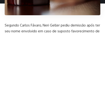
Segundo Carlos Fávaro, Neri Geller pediu demissão após ter
seu nome envolvido em caso de suposto favorecimento de
ex-assessor na concorrência.
Após polêmica evolvendo leilão para compra de arroz
importado, que acabou anulado, o ministro da Agricultura,
Carlos Fávaro, anunciou a saída de secretário de Política
Agrícola, Neri Geller.
“Hoje pela manhã, o secretário Neri Geller me comunicou,
fez ponderação, quando filho dele estabeleceu sociedade
com esta corretora do Mato Grosso, ele não era secretário
de Política Agrícola”, mencionou Fávaro.
O ministro se referia ao fato de do filho de Geller, Marcelo
Piccini Geller, ter aberto uma empresa com o ex-assessor
dele Robson Luiz de Almeida França, que foi um dos