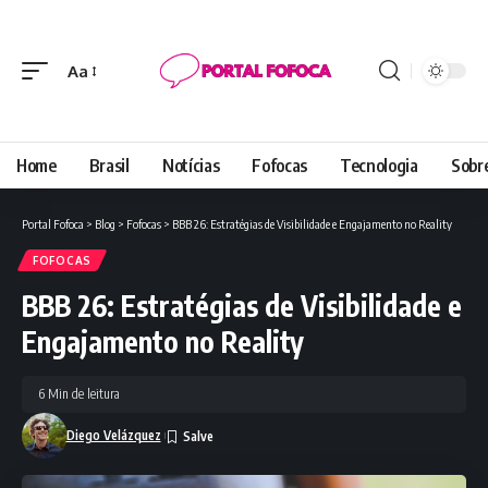
Aa
Font
Resizer
Home
Brasil
Notícias
Fofocas
Tecnologia
Sobr
Portal Fofoca
>
Blog
>
Fofocas
>
BBB 26: Estratégias de Visibilidade e Engajamento no Reality
FOFOCAS
BBB 26: Estratégias de Visibilidade e
Engajamento no Reality
6 Min de leitura
Diego Velázquez