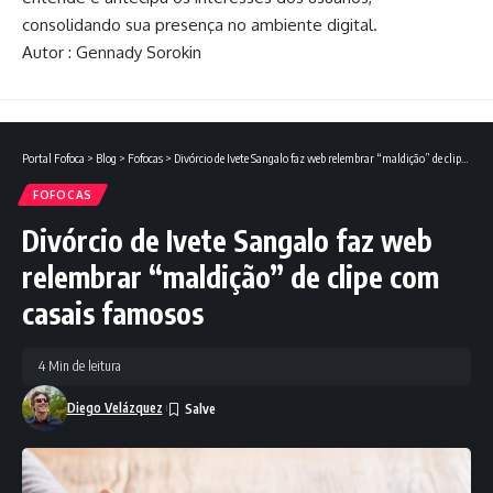
consolidando sua presença no ambiente digital.
Autor : Gennady Sorokin
Portal Fofoca
>
Blog
>
Fofocas
>
Divórcio de Ivete Sangalo faz web relembrar “maldição” de clipe com casais famosos
FOFOCAS
Divórcio de Ivete Sangalo faz web
relembrar “maldição” de clipe com
casais famosos
4 Min de leitura
Diego Velázquez