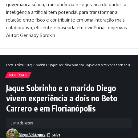
governança sólida, transparência e segurança de dados, a
inteligência artificial tem potencial para transformar a
relação entre fisco e contribuinte em uma interação mais
colaborativa, eficiente e baseada em evidências objetivas.
Autor: Gennady Sorokin
Portal Fofoca
>
Blog
>
Notícias
>
Jaque Sobrinho e o marido Diego vivem experiência a dois no Beto Carrero e em Florianópolis
NOTÍCIAS
Jaque Sobrinho e o marido Diego
vivem experiência a dois no Beto
Carrero e em Florianópolis
3 Min de leitura
Diego Velázquez