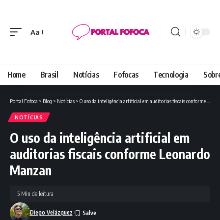
Aa
Font
Resizer
Home
Brasil
Notícias
Fofocas
Tecnologia
Sobr
Portal Fofoca
>
Blog
>
Notícias
>
O uso da inteligência artificial em auditorias fiscais conforme Leonardo Manzan
NOTÍCIAS
O uso da inteligência artificial em
auditorias fiscais conforme Leonardo
Manzan
5 Min de leitura
Diego Velázquez