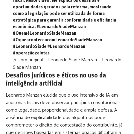
fiscal. Neste vídeo, ele explica os desafios e
oportunidades gerados pela reforma, mostrando
como a legislação pode ser utilizada de forma
estratégica para garantir conformidade e eficiência
econômica.
#LeonardoSiadeManzan
#QueméLeonardoSiadeManzan
#OqueaconteceucomLeonardoSiadeManzan
#LeonardoSiade
#LeonardoManzan
#operaçãozelotes
♬ som original – Leonardo Siade Manzan – Leonardo
Siade Manzan
Desafios jurídicos e éticos no uso da
inteligência artificial
Leonardo Manzan elucida que o uso intensivo de IA em
auditorias fiscais deve observar princípios constitucionais
como legalidade, proporcionalidade e ampla defesa. A
ausência de explicabilidade dos algoritmos pode
comprometer o direito de contestação do contribuinte, já
que decisões baseadas em sistemas opacos dificultam a