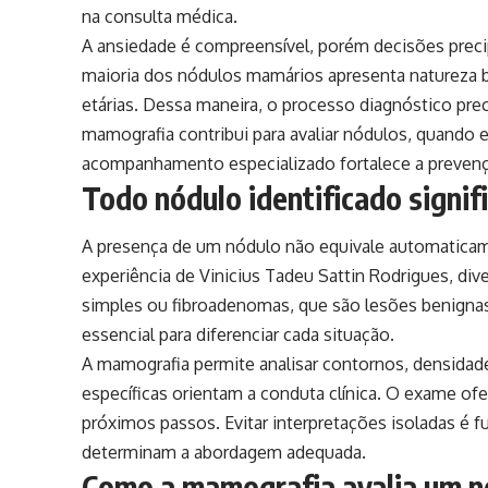
na consulta médica.
A ansiedade é compreensível, porém decisões pre
maioria dos nódulos mamários apresenta natureza 
etárias. Dessa maneira, o processo diagnóstico prec
mamografia contribui para avaliar nódulos, quand
acompanhamento especializado fortalece a preven
Todo nódulo identificado signif
A presença de um nódulo não equivale automaticam
experiência de Vinicius Tadeu Sattin Rodrigues, div
simples ou fibroadenomas, que são lesões benignas
essencial para diferenciar cada situação.
A mamografia permite analisar contornos, densidade 
específicas orientam a conduta clínica. O exame of
próximos passos. Evitar interpretações isoladas é f
determinam a abordagem adequada.
Como a mamografia avalia um 