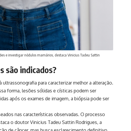
es e investigar nódulos mamários, destaca Vinicius Tadeu Sattin
 são indicados?
ultrassonografia para caracterizar melhor a alteração.
sa forma, lesões sólidas e císticas podem ser
úvidas após os exames de imagem, a biópsia pode ser
aseados nas características observadas. O processo
taca o doutor Vinicius Tadeu Sattin Rodrigues, a
ção de câncer, mas busca esclarecimento definitivo.