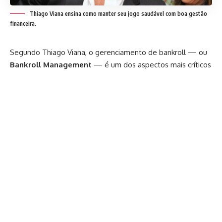
Thiago Viana ensina como manter seu jogo saudável com boa gestão
financeira.
Segundo Thiago Viana, o gerenciamento de bankroll — ou
Bankroll Management
— é um dos aspectos mais críticos
para quem deseja ter sucesso e longevidade no Poker.
Trata-se de administrar corretamente o dinheiro destinado
ao jogo, protegendo-se das variações naturais do Poker e
evitando decisões impulsivas que podem comprometer
toda a carreira do jogador. Mesmo os mais talentosos
podem falhar se não forem disciplinados financeiramente.
Neste artigo, explicamos o que é bankroll management e
como aplicá-lo de forma prática e eficiente.
O que é Bankroll no contexto do Poker
No Poker, o termo “bankroll” refere-se à quantia de dinheiro
reservada exclusivamente para jogar. Diferentemente de
uma conta pessoal comum, esse valor não deve ser