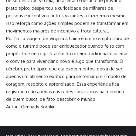
de se destacar. Virginia, ao aceitar o desafio de provar o
prato típico, despertou a curiosidade de milhares de
pessoas e incentivou outros viajantes a fazerem o mesmo.
Isso reforça como ações simples podem se transformar em
movimentos maiores de incentivo à troca cultural.
Por fim, a viagem de Virginia à China é um exemplo claro de
como o turismo pode ser enriquecedor quando feito com
propósito e entrega. Ir além do roteiro tradicional e aceitar
o convite para vivenciar o novo é algo que transforma. O
cérebro, prato típico que ela experimentou, deixa de ser
apenas um alimento exótico para se tornar um símbolo de
coragem, respeito e aprendizado. Essa experiência fica
registrada não apenas nas redes sociais, mas na memória
de quem busca, de fato, descobrir o mundo.
Autor : Gennady Sorokin
Portal Fofoca
>
Blog
>
Notícias
>
Bankroll Management: como gerenciar seu dinheiro no Poker