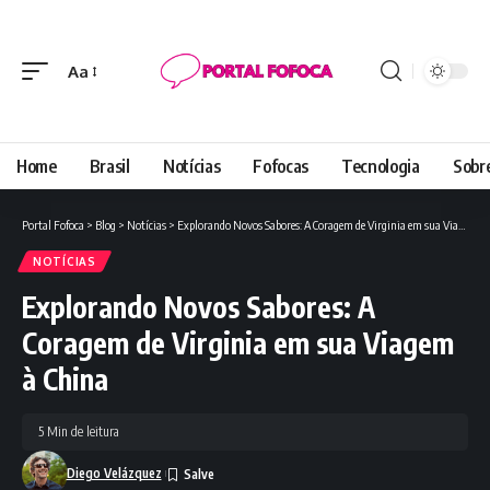
Aa
Font
Resizer
Home
Brasil
Notícias
Fofocas
Tecnologia
Sobr
Portal Fofoca
>
Blog
>
Notícias
>
Explorando Novos Sabores: A Coragem de Virginia em sua Viagem à China
NOTÍCIAS
Explorando Novos Sabores: A
Coragem de Virginia em sua Viagem
à China
5 Min de leitura
Diego Velázquez