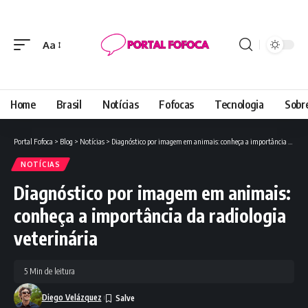
Aa
Font
Resizer
Home
Brasil
Notícias
Fofocas
Tecnologia
Sobr
Portal Fofoca
>
Blog
>
Notícias
>
Diagnóstico por imagem em animais: conheça a importância da radiologia veterinária
NOTÍCIAS
Diagnóstico por imagem em animais:
conheça a importância da radiologia
veterinária
5 Min de leitura
Diego Velázquez