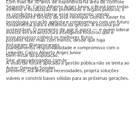
Com mais de 30 anos de experiência na área de controle
Segundo Dr. Carlos Alberto Arges Junior, o Brasil tem todas
externo e fiscalização de prefeituras e órgãos públicos, o
as condições para liderar esse movimento, unindo
conhecimento técnico de José Henrique Gomes Xavier foi
tecnologia, vocação agrícola e compromisso com um futuro
fundamental para a eficiência da gestão. A escolha por
sustentável. O momento de agir é agora — e quem liderar
investir em infraestrutura inteligente mostrou que é
esse processo colherá os melhores frutos.
possível fazer mais com menos, desde que haja
Instagram:
@argesearges
planejamento, responsabilidade e compromisso com o
LinkedIn:
Carlos Alberto Arges Junior
bem-estar da população.
Site:
argesadvogados.com.br
A visão de futuro aplicada à gestão pública não se limita ao
Autor: Gennady Sorokin
presente; ela antecipa necessidades, projeta soluções
viáveis e constrói bases sólidas para as próximas gerações.
Cada obra executada durante esse período dialogava com
essa lógica: obras que mudam realidades, elevam a
autoestima da população e fortalecem a estrutura urbana e
social da cidade.
Conclusão: legado de uma gestão eficiente e
transformadora