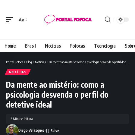
Aa
Font
Resizer
Home
Brasil
Notícias
Fofocas
Tecnologia
Sobr
Portal Fofoca
>
Blog
>
Notícias
>
Da mente ao mistério: como a psicologia desvenda o perfil do detetive ideal
NOTÍCIAS
Da mente ao mistério: como a
psicologia desvenda o perfil do
detetive ideal
5 Min de leitura
Diego Velázquez