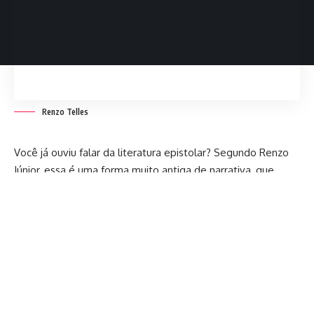
Renzo Telles
Você já ouviu falar da literatura epistolar? Segundo Renzo
Júnior, essa é uma forma muito antiga de narrativa, que
utiliza cartas para contar uma história. Por permitir que os
autores revelem os sentimentos, pensamentos e
perspectivas das personagens de maneira única, este
continua sendo um dos mais amados tipos de literatura.
Quer saber mais sobre esse gênero? Acompanhe!
Como surgiu o romance epistolar?
Conforme apresenta Renzo Júnior, os romances epistolares
surgiram no século XVIII, com a inovação de Samuel