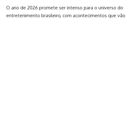
O ano de 2026 promete ser intenso para o universo do
entretenimento brasileiro, com acontecimentos que vão
além das telas e das redes sociais. A presença de
influenciadores, artistas consagrados e figuras tradicionais
da televisão deve dominar conversas e moldar a forma
como o público consome informações sobre celebridades e
bastidores. O jornalista Leo Dias traçou um panorama das
principais tendências de fofocas que podem marcar o ano,
destacando os temas com maior potencial de repercussão
e impacto cultural.
A relevância dessas apostas se reflete no contexto atual
da mídia de entretenimento, em constante transformação.
Profissionais de comunicação transitam entre televisão,
internet e plataformas digitais, ampliando o alcance de suas
análises. A forma como determinados assuntos são
abordados influencia tanto o público quanto o próprio
mercado, que passa a considerar esses focos como