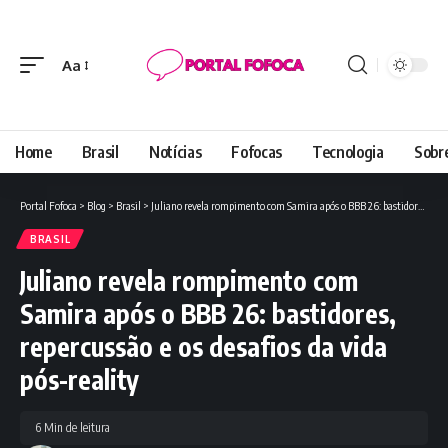
Aa
Font
Resizer
Home
Brasil
Notícias
Fofocas
Tecnologia
Sobr
Portal Fofoca
>
Blog
>
Brasil
>
Juliano revela rompimento com Samira após o BBB 26: bastidores, repercussão e os desafios da vida pós-reality
BRASIL
Juliano revela rompimento com
Samira após o BBB 26: bastidores,
repercussão e os desafios da vida
pós-reality
6 Min de leitura