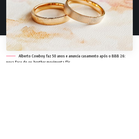
Alberto Cowboy faz 50 anos e anuncia casamento após o BBB 26:
nova fase do ex-brother movimenta fãs
A trajetória de Alberto Cowboy após sua participação no
reality Big Brother Brasil 26 ganhou um novo capítulo que
tem chamado atenção do público. Ao completar 50 anos, o
ex-participante decidiu celebrar não apenas a data
simbólica, mas também uma virada pessoal importante ao
anunciar planos de casamento no Brasil. O momento
mistura comemoração, recomeço e estratégia de
reposicionamento de imagem, elementos que costumam