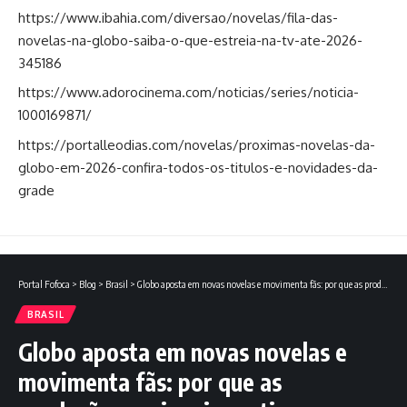
https://www.ibahia.com/diversao/novelas/fila-das-
novelas-na-globo-saiba-o-que-estreia-na-tv-ate-2026-
345186
https://www.adorocinema.com/noticias/series/noticia-
1000169871/
https://portalleodias.com/novelas/proximas-novelas-da-
globo-em-2026-confira-todos-os-titulos-e-novidades-da-
grade
Portal Fofoca
>
Blog
>
Brasil
>
Globo aposta em novas novelas e movimenta fãs: por que as produções nacionais continuam dominando as conversas?
BRASIL
Globo aposta em novas novelas e
movimenta fãs: por que as