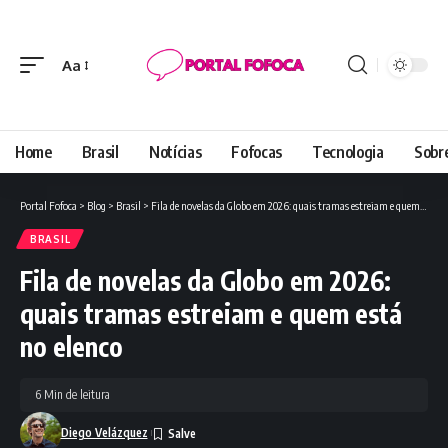
Aa
Font
Resizer
Home
Brasil
Notícias
Fofocas
Tecnologia
Sobr
Portal Fofoca
>
Blog
>
Brasil
>
Fila de novelas da Globo em 2026: quais tramas estreiam e quem está no elenco
BRASIL
Fila de novelas da Globo em 2026:
quais tramas estreiam e quem está
no elenco
6 Min de leitura
Diego Velázquez